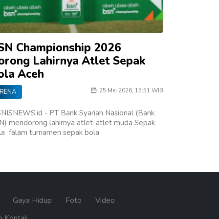
SN Championship 2026
orong Lahirnya Atlet Sepak
ola Aceh
25 Mei 2026, 15:51 WIB
RENA
SNISNEWS.id - PT Bank Syariah Nasional (Bank
N) mendorong lahirnya atlet-atlet muda Sepak
la falam turnamen sepak bola
n
Gaya Hidup
Foto
Video
o Kontak