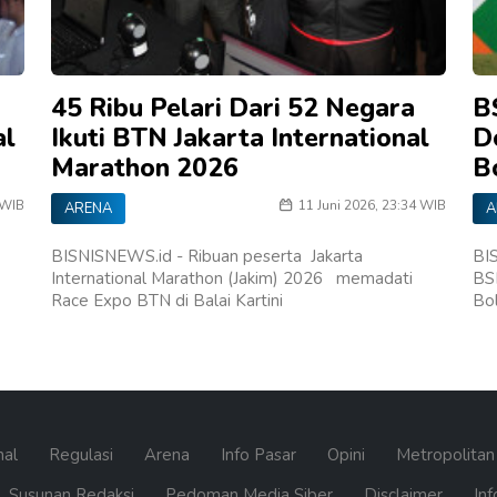
45 Ribu Pelari Dari 52 Negara
B
al
Ikuti BTN Jakarta International
D
Marathon 2026
B
 WIB
11 Juni 2026, 23:34 WIB
ARENA
A
BISNISNEWS.id - Ribuan peserta Jakarta
BI
International Marathon (Jakim) 2026 memadati
BS
Race Expo BTN di Balai Kartini
Bo
nal
Regulasi
Arena
Info Pasar
Opini
Metropolita
Susunan Redaksi
Pedoman Media Siber
Disclaimer
Inf