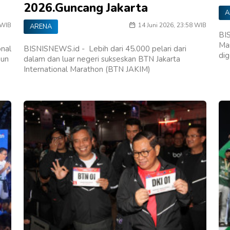
2026.Guncang Jakarta
A
 WIB
14 Juni 2026, 23:58 WIB
ARENA
BIS
Ma
onal
BISNISNEWS.id - Lebih dari 45.000 pelari dari
di
mun
dalam dan luar negeri sukseskan BTN Jakarta
International Marathon (BTN JAKIM)