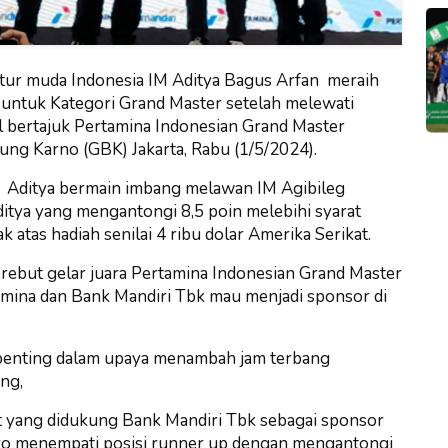
atur muda Indonesia IM Aditya Bagus Arfan meraih
 untuk Kategori Grand Master setelah melewati
l bertajuk Pertamina Indonesian Grand Master
ng Karno (GBK) Jakarta, Rabu (1/5/2024).
r Aditya bermain imbang melawan IM Agibileg
Aditya yang mengantongi 8,5 poin melebihi syarat
atas hadiah senilai 4 ribu dolar Amerika Serikat.
ebut gelar juara Pertamina Indonesian Grand Master
mina dan Bank Mandiri Tbk mau menjadi sponsor di
t penting dalam upaya menambah jam terbang
ing,
t yang didukung Bank Mandiri Tbk sebagai sponsor
 menempati posisi runner up dengan mengantongi