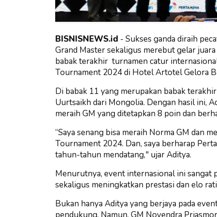
BISNISNEWS.id
- Sukses ganda diraih pec
Grand Master sekaligus merebut gelar juara
babak terakhir turnamen catur internasiona
Tournament 2024 di Hotel Artotel Gelora Bu
Di babak 11 yang merupakan babak terakhi
Uurtsaikh dari Mongolia. Dengan hasil ini, 
meraih GM yang ditetapkan 8 poin dan berhak 
“Saya senang bisa meraih Norma GM dan mer
Tournament 2024. Dan, saya berharap Perta
tahun-tahun mendatang," ujar Aditya.
Menurutnya, event internasional ini sanga
sekaligus meningkatkan prestasi dan elo rat
Bukan hanya Aditya yang berjaya pada even
pendukung. Namun, GM Novendra Priasmoro