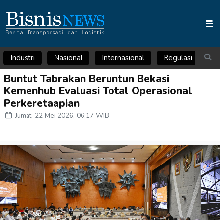
Industri
Nasional
Internasional
Regulasi
Ar
Buntut Tabrakan Beruntun Bekasi
Kemenhub Evaluasi Total Operasional
Perkeretaapian
Jumat, 22 Mei 2026, 06:17 WIB