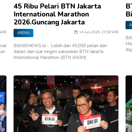
45 Ribu Pelari BTN Jakarta
B
International Marathon
Bi
2026.Guncang Jakarta
A
 WIB
14 Juni 2026, 23:58 WIB
ARENA
BIS
Ma
onal
BISNISNEWS.id - Lebih dari 45.000 pelari dari
di
mun
dalam dan luar negeri sukseskan BTN Jakarta
International Marathon (BTN JAKIM)