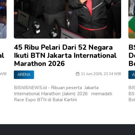
45 Ribu Pelari Dari 52 Negara
B
al
Ikuti BTN Jakarta International
D
Marathon 2026
B
 WIB
11 Juni 2026, 23:34 WIB
ARENA
A
BISNISNEWS.id - Ribuan peserta Jakarta
BI
International Marathon (Jakim) 2026 memadati
BS
Race Expo BTN di Balai Kartini
Bo