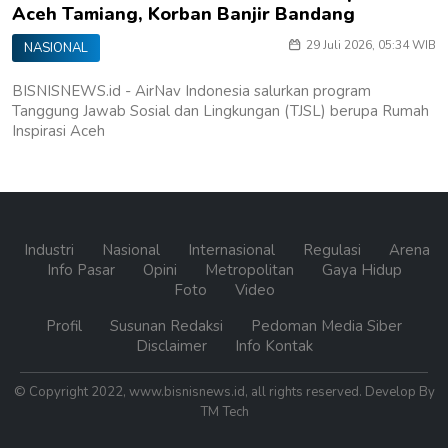
Aceh Tamiang, Korban Banjir Bandang
29 Juli 2026, 05:34 WIB
NASIONAL
BISNISNEWS.id - AirNav Indonesia salurkan program
Tanggung Jawab Sosial dan Lingkungan (TJSL) berupa Rumah
Inspirasi Aceh
Industri
Nasional
Internasional
Regulasi
Arena
Info Pasar
Opini
Metropolitan
Gaya Hidup
Foto
Video
Profil
Susunan Redaksi
Pedoman Media Siber
Disclaimer
Info Kontak
© Copyright 2022, www.bisnisnews.id, all rights reserved. Develop By
TM Tech