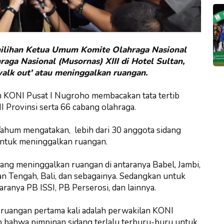
ilihan Ketua Umum Komite Olahraga Nasional
ga Nasional (Musornas) XIII di Hotel Sultan,
 walk out' atau meninggalkan ruangan.
um KONI Pusat I Nugroho membacakan tata tertib
I Provinsi serta 66 cabang olahraga.
ahum mengatakan, lebih dari 30 anggota sidang
untuk meninggalkan ruangan.
yang meninggalkan ruangan di antaranya Babel, Jambi,
an Tengah, Bali, dan sebagainya. Sedangkan untuk
taranya PB ISSI, PB Perserosi, dan lainnya.
 ruangan pertama kali adalah perwakilan KONI
p bahwa pimpinan sidang terlalu terburu-buru untuk