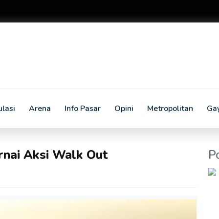
lasi
Arena
Info Pasar
Opini
Metropolitan
Ga
nai Aksi Walk Out
P