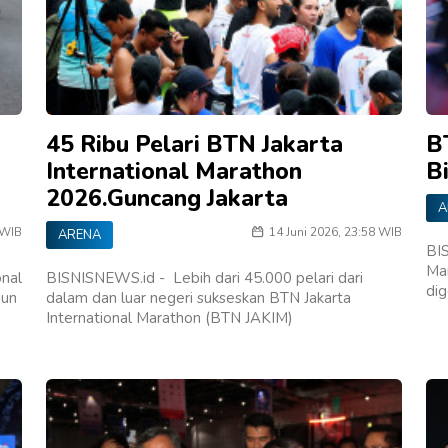
45 Ribu Pelari BTN Jakarta
B
International Marathon
Bi
2026.Guncang Jakarta
A
 WIB
14 Juni 2026, 23:58 WIB
ARENA
BIS
Ma
onal
BISNISNEWS.id - Lebih dari 45.000 pelari dari
di
mun
dalam dan luar negeri sukseskan BTN Jakarta
International Marathon (BTN JAKIM)