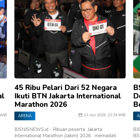
45 Ribu Pelari Dari 52 Negara
B
al
Ikuti BTN Jakarta International
D
Marathon 2026
B
 WIB
11 Juni 2026, 23:34 WIB
ARENA
A
BISNISNEWS.id - Ribuan peserta Jakarta
BI
International Marathon (Jakim) 2026 memadati
BS