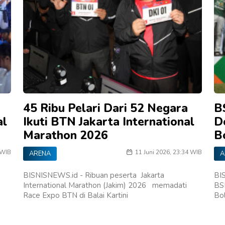
45 Ribu Pelari Dari 52 Negara
B
al
Ikuti BTN Jakarta International
D
Marathon 2026
B
 WIB
11 Juni 2026, 23:34 WIB
ARENA
A
BISNISNEWS.id - Ribuan peserta Jakarta
BI
International Marathon (Jakim) 2026 memadati
BS
Race Expo BTN di Balai Kartini
Bo