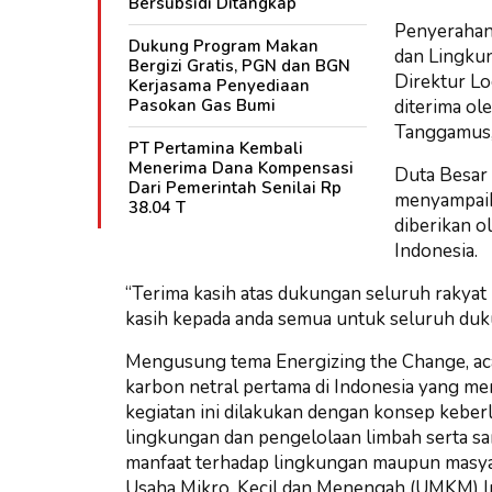
Bersubsidi Ditangkap
Penyerahan
Dukung Program Makan
dan Lingkun
Bergizi Gratis, PGN dan BGN
Direktur Lo
Kerjasama Penyediaan
Pasokan Gas Bumi
diterima o
Tanggamus,
PT Pertamina Kembali
Menerima Dana Kompensasi
Duta Besar 
Dari Pemerintah Senilai Rp
menyampaik
38.04 T
diberikan o
Indonesia.
“Terima kasih atas dukungan seluruh rakyat 
kasih kepada anda semua untuk seluruh duku
Mengusung tema Energizing the Change, aca
karbon netral pertama di Indonesia yang men
kegiatan ini dilakukan dengan konsep keber
lingkungan dan pengelolaan limbah serta s
manfaat terhadap lingkungan maupun masy
Usaha Mikro, Kecil dan Menengah (UMKM) I