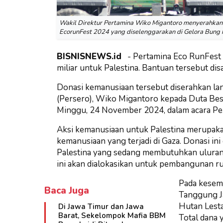
Wakil Direktur Pertamina Wiko Migantoro menyerahkan 
EcorunFest 2024 yang diselenggarakan di Gelora Bung 
BISNISNEWS.id
- Pertamina Eco RunFest 
miliar untuk Palestina. Bantuan tersebut dis
Donasi kemanusiaan tersebut diserahkan la
(Persero), Wiko Migantoro kepada Duta Besa
Minggu, 24 November 2024, dalam acara Pert
Aksi kemanusiaan untuk Palestina merupaka
kemanusiaan yang terjadi di Gaza. Donasi i
Palestina yang sedang membutuhkan uluran 
ini akan dialokasikan untuk pembangunan rum
Pada kesem
Baca Juga
Tanggung J
Hutan Lesta
Di Jawa Timur dan Jawa
Barat, Sekelompok Mafia BBM
Total dana y