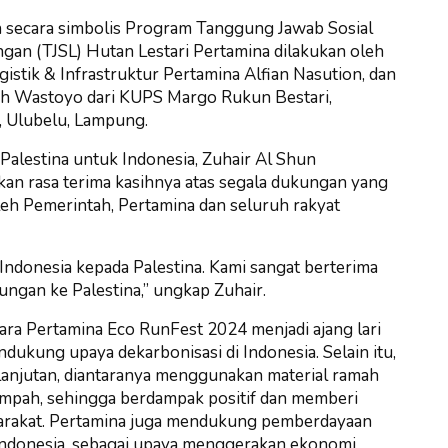
 secara simbolis Program Tanggung Jawab Sosial
gan (TJSL) Hutan Lestari Pertamina dilakukan oleh
gistik & Infrastruktur Pertamina Alfian Nasution, dan
leh Wastoyo dari KUPS Margo Rukun Bestari,
 Ulubelu, Lampung.
Palestina untuk Indonesia, Zuhair Al Shun
an rasa terima kasihnya atas segala dukungan yang
leh Pemerintah, Pertamina dan seluruh rakyat
Indonesia kepada Palestina. Kami sangat berterima
ngan ke Palestina,” ungkap Zuhair.
ra Pertamina Eco RunFest 2024 menjadi ajang lari
dukung upaya dekarbonisasi di Indonesia. Selain itu,
lanjutan, diantaranya menggunakan material ramah
ampah, sehingga berdampak positif dan memberi
arakat. Pertamina juga mendukung pemberdayaan
ndonesia, sebagai upaya menggerakan ekonomi