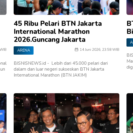
45 Ribu Pelari BTN Jakarta
B
International Marathon
Bi
2026.Guncang Jakarta
A
 WIB
14 Juni 2026, 23:58 WIB
ARENA
BIS
Ma
onal
BISNISNEWS.id - Lebih dari 45.000 pelari dari
di
mun
dalam dan luar negeri sukseskan BTN Jakarta
International Marathon (BTN JAKIM)