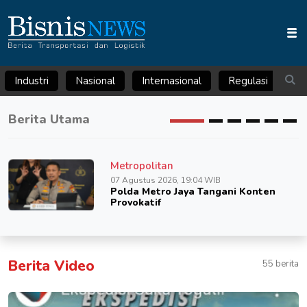
Industri
Nasional
Internasional
Regulasi
Ar
Berita Utama
Metropolitan
07 Agustus 2026, 19:04 WIB
Polda Metro Jaya Tangani Konten
Provokatif
Berita Video
55 berita