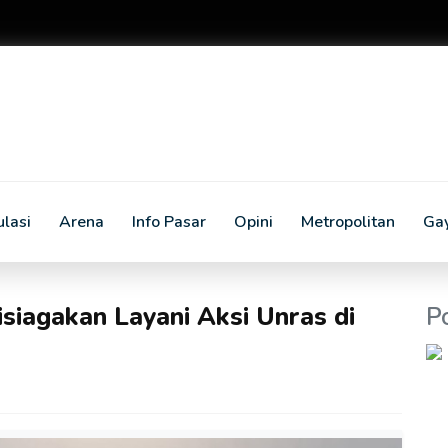
lasi
Arena
Info Pasar
Opini
Metropolitan
Ga
siagakan Layani Aksi Unras di
P