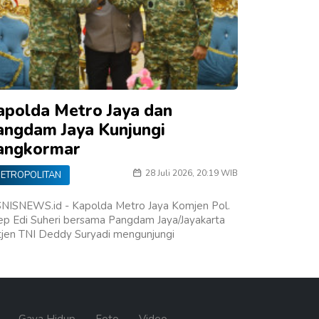
apolda Metro Jaya dan
angdam Jaya Kunjungi
angkormar
28 Juli 2026, 20:19 WIB
ETROPOLITAN
SNISNEWS.id - Kapolda Metro Jaya Komjen Pol.
ep Edi Suheri bersama Pangdam Jaya/Jayakarta
tjen TNI Deddy Suryadi mengunjungi
n
Gaya Hidup
Foto
Video