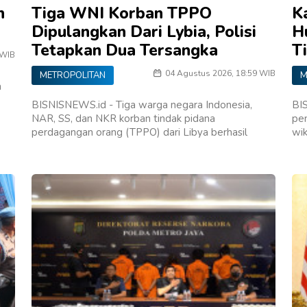
n
Tiga WNI Korban TPPO
K
Dipulangkan Dari Lybia, Polisi
H
Tetapkan Dua Tersangka
T
 WIB
04 Agustus 2026, 18:59 WIB
METROPOLITAN
M
a
BISNISNEWS.id - Tiga warga negara Indonesia,
BI
NAR, SS, dan NKR korban tindak pidana
pen
perdagangan orang (TPPO) dari Libya berhasil
wi