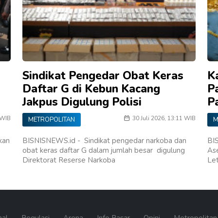
Sindikat Pengedar Obat Keras
K
Daftar G di Kebun Kacang
P
Jakpus Digulung Polisi
P
 WIB
30 Juli 2026, 13:11 WIB
METROPOLITAN
M
kan
BISNISNEWS.id - Sindikat pengedar narkoba dan
BI
obat keras daftar G dalam jumlah besar digulung
As
Direktorat Reserse Narkoba
Le
nal
Regulasi
Arena
Info Pasar
Opini
Metropolita