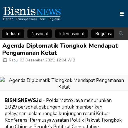
Industri
Nasional
Internasional
Regulasi
Ar
Agenda Diplomatik Tiongkok Mendapat
Pengamanan Ketat
Rabu, 03 Desember 2025, 12:04 WIB
BISNISNEWS.id
-
Polda Metro Jaya menurunkan
2.029 personel gabungan untuk memberikan
pelayanan dalam rangka kunjungan resmi Ketua
Konferensi Permusyawaratan Politik Rakyat Tiongkok
atau Chinese People’s Political Consultative