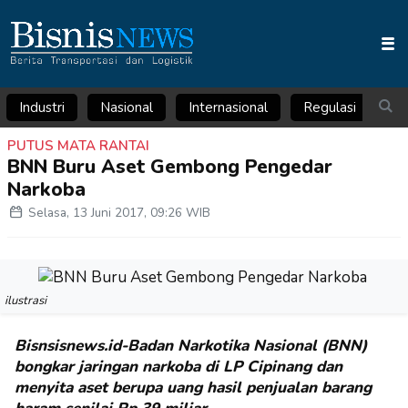
Industri
Nasional
Internasional
Regulasi
Ar
PUTUS MATA RANTAI
BNN Buru Aset Gembong Pengedar
Narkoba
Selasa, 13 Juni 2017, 09:26 WIB
ilustrasi
Bisnsisnews.id-Badan Narkotika Nasional (BNN)
bongkar jaringan narkoba di LP Cipinang dan
menyita aset berupa uang hasil penjualan barang