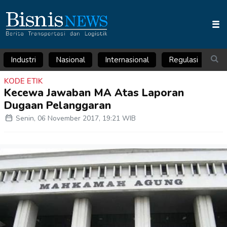
Industri
Nasional
Internasional
Regulasi
Ar
KODE ETIK
Kecewa Jawaban MA Atas Laporan
Dugaan Pelanggaran
Senin, 06 November 2017, 19:21 WIB