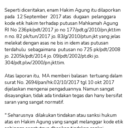
Seperti diceritakan, enam Hakim Agung itu dilaporkan
pada 12 September 2017 atas dugaan pelanggara
kode etik hakim terhadap putusan Mahkamah Agung
RI No 236pk/pdt/2017 jo no 177/pdt.g/2010/pn.jkt.tim
n no. 82 pk/tun/2017 jo. 83/g/2010/ptun.jkt yang jelas
melekat dengan asas ne bis in idem atas putusan
terdahulu sebagaimana putusan no 725 pk/pdt/2008
jo. 2205k/pdt/2014 jo. 09/pdt/2002/pt.dki jo.
304/pdt.plw/2000/pn.jkt.tim.
Atas laporan itu, MA memberi balasan tertuang dalam
surat No. 2694/pan/hk.02/10/2017 tgl 10 okt 2017
dijelaskan mengenai pengaduannya. Namun sangat
disayangkan, tidak ada tindakan tegas dan hany bersifat
saran yang sangat normatif.
" Seharusnya dilakukan tindakan atau sanksi hukum
atas en Hakim Agung yang sangat melanggar kode etik