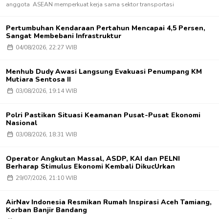
anggota ASEAN memperkuat kerja sama sektor transportasi
Pertumbuhan Kendaraan Pertahun Mencapai 4,5 Persen,
Sangat Membebani Infrastruktur
04/08/2026, 22:27 WIB
Menhub Dudy Awasi Langsung Evakuasi Penumpang KM
Mutiara Sentosa II
03/08/2026, 19:14 WIB
Polri Pastikan Situasi Keamanan Pusat-Pusat Ekonomi
Nasional
03/08/2026, 18:31 WIB
Operator Angkutan Massal, ASDP, KAI dan PELNI
Berharap Stimulus Ekonomi Kembali DikucUrkan
29/07/2026, 21:10 WIB
AirNav Indonesia Resmikan Rumah Inspirasi Aceh Tamiang,
Korban Banjir Bandang