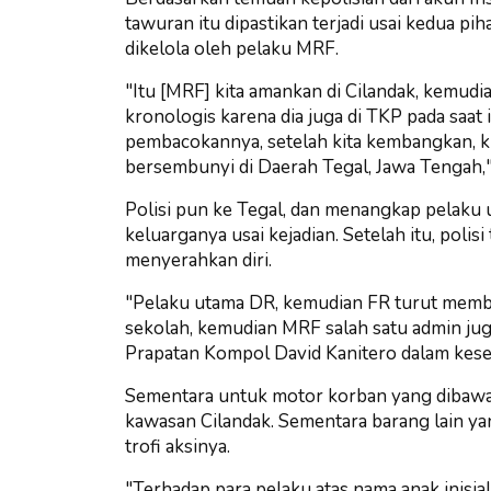
tawuran itu dipastikan terjadi usai kedua p
dikelola oleh pelaku MRF.
"Itu [MRF] kita amankan di Cilandak, kemud
kronologis karena dia juga di TKP pada saat 
pembacokannya, setelah kita kembangkan, ki
bersembunyi di Daerah Tegal, Jawa Tengah,"
Polisi pun ke Tegal, dan menangkap pelaku
keluarganya usai kejadian. Setelah itu, pol
menyerahkan diri.
"Pelaku utama DR, kemudian FR turut memba
sekolah, kemudian MRF salah satu admin ju
Prapatan Kompol David Kanitero dalam kes
Sementara untuk motor korban yang dibawa
kawasan Cilandak. Sementara barang lain ya
trofi aksinya.
"Terhadap para pelaku atas nama anak inisial D