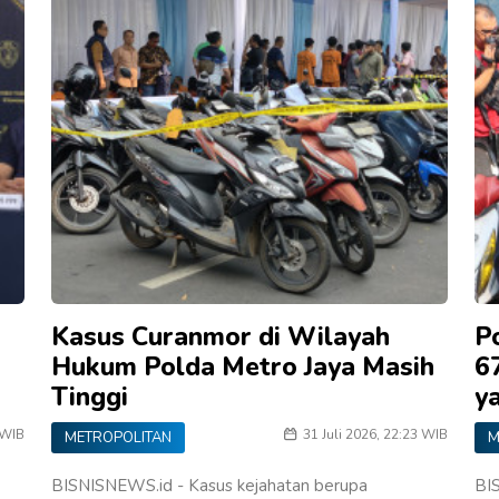
Kasus Curanmor di Wilayah
P
Hukum Polda Metro Jaya Masih
6
Tinggi
y
 WIB
31 Juli 2026, 22:23 WIB
METROPOLITAN
M
BISNISNEWS.id - Kasus kejahatan berupa
BI