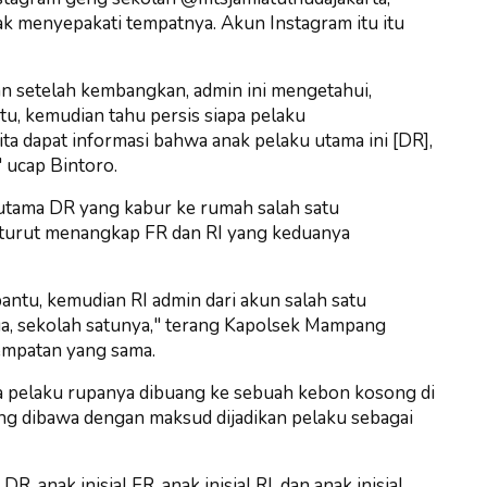
ihak menyepakati tempatnya. Akun Instagram itu itu
ian setelah kembangkan, admin ini mengetahui,
itu, kemudian tahu persis siapa pelaku
ta dapat informasi bahwa anak pelaku utama ini [DR],
 ucap Bintoro.
 utama DR yang kabur ke rumah salah satu
isi turut menangkap FR dan RI yang keduanya
ntu, kemudian RI admin dari akun salah satu
ga, sekolah satunya," terang Kapolsek Mampang
empatan yang sama.
 pelaku rupanya dibuang ke sebuah kebon kosong di
ng dibawa dengan maksud dijadikan pelaku sebagai
R, anak inisial FR, anak inisial RI, dan anak inisial