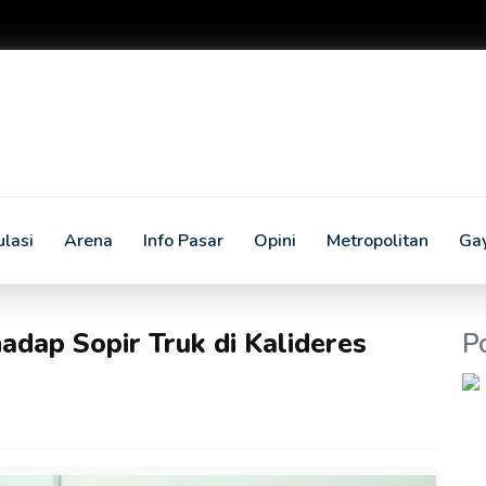
lasi
Arena
Info Pasar
Opini
Metropolitan
Ga
adap Sopir Truk di Kalideres
P