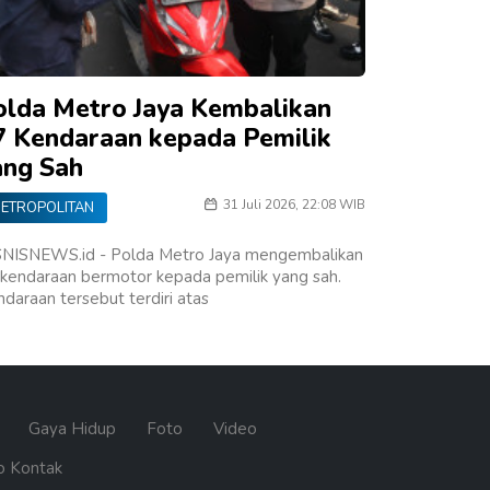
olda Metro Jaya Kembalikan
7 Kendaraan kepada Pemilik
ang Sah
31 Juli 2026, 22:08 WIB
ETROPOLITAN
SNISNEWS.id - Polda Metro Jaya mengembalikan
kendaraan bermotor kepada pemilik yang sah.
daraan tersebut terdiri atas
n
Gaya Hidup
Foto
Video
o Kontak