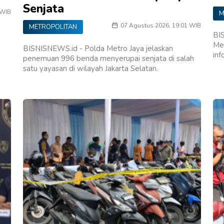
Senjata
 WIB
M
07 Agustus 2026, 19:01 WIB
METROPOLITAN
BIS
Me
BISNISNEWS.id - Polda Metro Jaya jelaskan
inf
penemuan 996 benda menyerupai senjata di salah
satu yayasan di wilayah Jakarta Selatan.