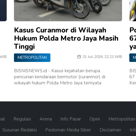
Kasus Curanmor di Wilayah
P
Hukum Polda Metro Jaya Masih
6
Tinggi
y
 WIB
31 Juli 2026, 22:23 WIB
METROPOLITAN
M
BISNISNEWS.id - Kasus kejahatan berupa
BI
pencurian kendaraan bermotor (curanmor) di
67 
wikayah hukum Polda Metro Jaya ternyata
Ken
nal
Regulasi
Arena
Info Pasar
Opini
Metropolita
Susunan Redaksi
Pedoman Media Siber
Disclaimer
Inf