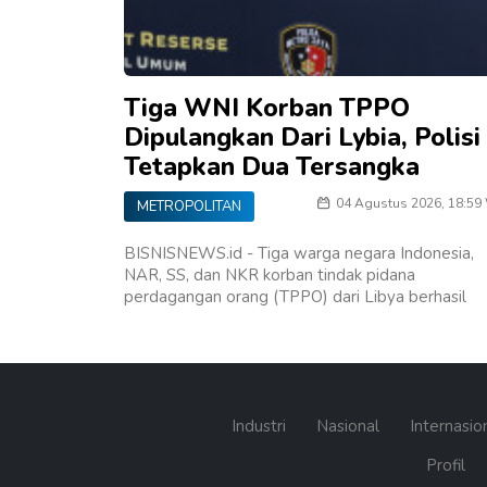
Tiga WNI Korban TPPO
Dipulangkan Dari Lybia, Polisi
Tetapkan Dua Tersangka
04 Agustus 2026, 18:59
METROPOLITAN
BISNISNEWS.id - Tiga warga negara Indonesia,
NAR, SS, dan NKR korban tindak pidana
perdagangan orang (TPPO) dari Libya berhasil
Industri
Nasional
Internasio
Profil