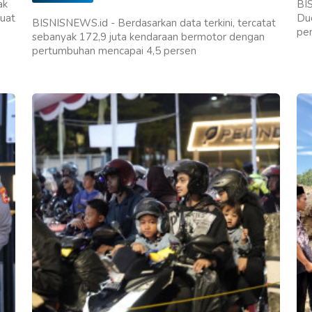
ak
BI
uat
Du
BISNISNEWS.id - Berdasarkan data terkini, tercatat
pe
sebanyak 172,9 juta kendaraan bermotor dengan
pertumbuhan mencapai 4,5 persen