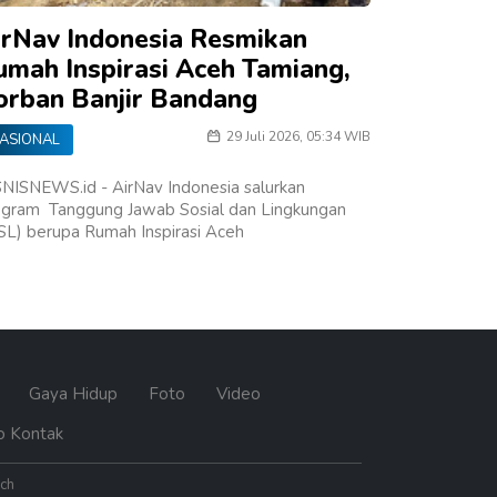
irNav Indonesia Resmikan
umah Inspirasi Aceh Tamiang,
orban Banjir Bandang
29 Juli 2026, 05:34 WIB
ASIONAL
NISNEWS.id - AirNav Indonesia salurkan
ogram Tanggung Jawab Sosial dan Lingkungan
SL) berupa Rumah Inspirasi Aceh
n
Gaya Hidup
Foto
Video
o Kontak
ech