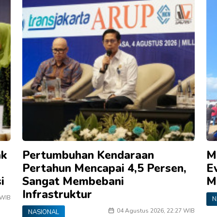
ak
Pertumbuhan Kendaraan
M
Pertahun Mencapai 4,5 Persen,
E
i
Sangat Membebani
M
Infrastruktur
 WIB
N
04 Agustus 2026, 22:27 WIB
NASIONAL