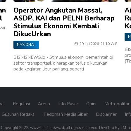
an
Operator Angkutan Massal,
A
l
ASDP, KAI dan PELNI Berharap
R
Stimulus Ekonomi Kembali
K
 WIB
DikucUrkan
N
29 Juli 2026, 21:10 WIB
NASIONAL
BIS
pr
BISNISNEWS.id - Stimulus ekonomi pemerintah di
(TJ
sektor transportasi, diharapkan terus dikucurkan
pada kegiatan libur panjang, seperti
nal
Regulasi
Arena
Info Pasar
Opini
Metropolita
Susunan Redaksi
Pedoman Media Siber
Disclaimer
Inf
Copyright 2022, www.bisnisnews.id, all rights reserved. Develop By TM T