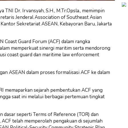
a TNI Dr. Irvansyah, S.H., M.Tr.Opsla., memimpin
etaris Jenderal Association of Southeast Asian
 Kantor Sekretariat ASEAN, Kebayoran Baru, Jakarta
AN Coast Guard Forum (ACF) dalam rangka
lam memperkuat sinergi maritim serta mendorong
titusi coast guard dan maritime law enforcement
gan ASEAN dalam proses formalisasi ACF ke dalam
 RI memaparkan sejarah pembentukan ACF yang
ngga saat ini melalui berbagai pertemuan tingkat
dasar seperti Terms of Reference (TOR) dan
si, ACF telah memperoleh pengakuan di sejumlah
N Political-Security Community Strategic Plan