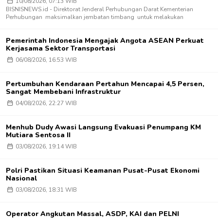
10/08/2026, 07:13 WIB
BISNISNEWS.id - Direktorat Jenderal Perhubungan Darat Kementerian
Perhubungan maksimalkan jembatan timbang untuk melakukan
Pemerintah Indonesia Mengajak Angota ASEAN Perkuat
Kerjasama Sektor Transportasi
06/08/2026, 16:53 WIB
Pertumbuhan Kendaraan Pertahun Mencapai 4,5 Persen,
Sangat Membebani Infrastruktur
04/08/2026, 22:27 WIB
Menhub Dudy Awasi Langsung Evakuasi Penumpang KM
Mutiara Sentosa II
03/08/2026, 19:14 WIB
Polri Pastikan Situasi Keamanan Pusat-Pusat Ekonomi
Nasional
03/08/2026, 18:31 WIB
Operator Angkutan Massal, ASDP, KAI dan PELNI