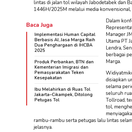
lintas di jalan tol wilayah Jabodetabek dan 
1446H/2025M melalui media konvensional, on
Dalam konfe
Baca Juga
Representat
Manager JM
Implementasi Human Capital
Berbasis AI, Jasa Marga Raih
Utama PT Ja
Dua Penghargaan di IHCBA
Lendra, Se
2025
berbagai pe
Marga.
Produk Perbankan, BTN dan
Kementerian Imigrasi dan
Pemasyarakatan Teken
Widiyatmiko
Kesepakatan
disiapkan 
selama peri
Ibu Melahirkan di Ruas Tol
seluruh rua
Jakarta–Cikampek, Ditolong
Tollroad, t
Petugas Tol
tol, menghe
menyiagakan
rambu-rambu serta petugas lalu lintas selam
jelasnya.