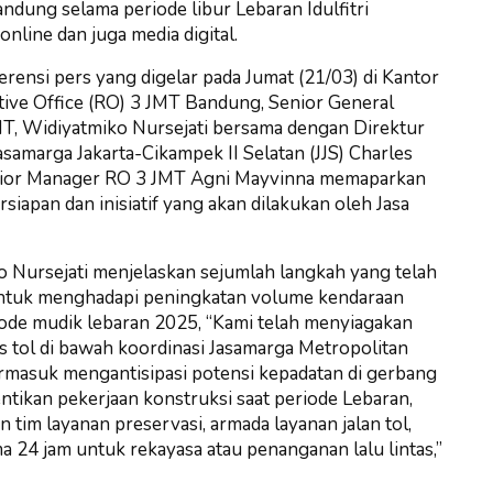
Bandung selama periode libur Lebaran Idulfitri
line dan juga media digital.
rensi pers yang digelar pada Jumat (21/03) di Kantor
ive Office (RO) 3 JMT Bandung, Senior General
T, Widiyatmiko Nursejati bersama dengan Direktur
samarga Jakarta-Cikampek II Selatan (JJS) Charles
nior Manager RO 3 JMT Agni Mayvinna memaparkan
rsiapan dan inisiatif yang akan dilakukan oleh Jasa
 Nursejati menjelaskan sejumlah langkah yang telah
untuk menghadapi peningkatan volume kendaraan
ode mudik lebaran 2025, “Kami telah menyiagakan
s tol di bawah koordinasi Jasamarga Metropolitan
ermasuk mengantisipasi potensi kepadatan di gerbang
ntikan pekerjaan konstruksi saat periode Lebaran,
 tim layanan preservasi, armada layanan jalan tol,
a 24 jam untuk rekayasa atau penanganan lalu lintas,”