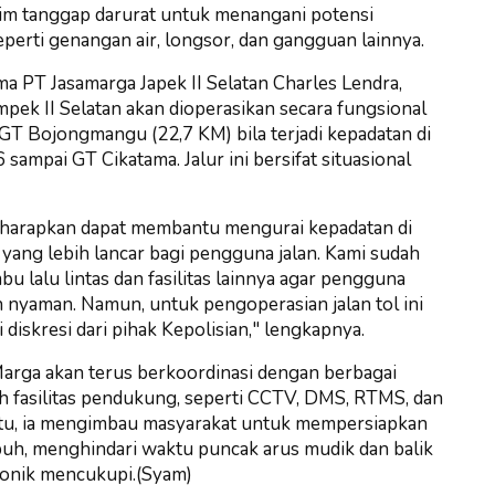
 tim tanggap darurat untuk menangani potensi
eperti genangan air, longsor, dan gangguan lainnya.
 PT Jasamarga Japek II Selatan Charles Lendra,
ek II Selatan akan dioperasikan secara fungsional
GT Bojongmangu (22,7 KM) bila terjadi kepadatan di
sampai GT Cikatama. Jalur ini bersifat situasional
g diharapkan dapat membantu mengurai kepadatan di
yang lebih lancar bagi pengguna jalan. Kami sudah
u lalu lintas dan fasilitas lainnya agar pengguna
an nyaman. Namun, untuk pengoperasian jalan tol ini
 diskresi dari pihak Kepolisian," lengkapnya.
arga akan terus berkoordinasi dengan berbagai
uh fasilitas pendukung, seperti CCTV, DMS, RTMS, dan
n itu, ia mengimbau masyarakat untuk mempersiapkan
buh, menghindari waktu puncak arus mudik dan balik
tronik mencukupi.(Syam)