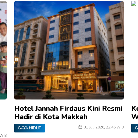
Hotel Jannah Firdaus Kini Resmi
K
Hadir di Kota Makkah
W
31 Juli 2026, 22:46 WIB
GAYA HIDUP
G
 WIB