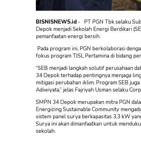
BISNISNEWS.id
-
PT PGN Tbk selaku Sub
Depok menjadi Sekolah Energi Berdikari (SE
pemanfaatan energi bersih.
Pada program ini, PGN berkolaborasi denga
fokus program TJSL Pertamina di bidang pen
“SEB menjadi langkah solutif perusahaan d
34 Depok terhadap pentingnya menjaga li
mitigasi perubahan iklim. Program SEB ju
Adiwiyata,” jelas Fajriyah Usman selaku Cor
SMPN 34 Depok merupakan mitra PGN dalam
Energizing Sustainable Community mengad
sistem panel surya berkapasitas 3,3 kW yan
Surya ini akan dimanfaatkan untuk mendukun
sekolah.