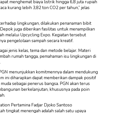
apat menghemat biaya listrik hingga 6,8 juta rupiah
ca kurang lebih 3,82 ton CO2 per tahun,” jelas
terhadap lingkungan, dilakukan penanaman bibit
Depok juga diberikan fasilitas untuk menampilkan
ah melalui Upcycling Expo. Kegiatan tersebut
ya pengelolaan sampah secara kreatif.
i jenis kelas, tema dan metode belajar. Materi
limbah rumah tangga, pemahaman isu lingkungan di
.
 PGN menunjukkan komitmennya dalam mendukung
am ini diharapkan dapat memberikan dampak positif
 muda sebagai penerus bangsa. PGN akan terus
bangunan berkelanjutan, khususnya pada poin
ah.
ation Pertamina Fadjar Djoko Santoso
h tingkat menengah adalah salah satu upaya