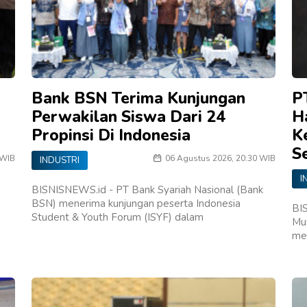
Bank BSN Terima Kunjungan
P
Perwakilan Siswa Dari 24
H
Propinsi Di Indonesia
K
Se
 WIB
06 Agustus 2026, 20:30 WIB
INDUSTRI
I
BISNISNEWS.id - PT Bank Syariah Nasional (Bank
BSN) menerima kunjungan peserta Indonesia
BI
Student & Youth Forum (ISYF) dalam
Mu
me