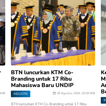
r
BTN luncurkan KTM Co-
K
Branding untuk 17 Ribu
M
Mahasiswa Baru UNDIP
A
B
 WIB
05 Agustus 2026, 18:28 WIB
INDUSTRI
I
BTN luncurkan KTM Co-Branding untuk 17 Ribu