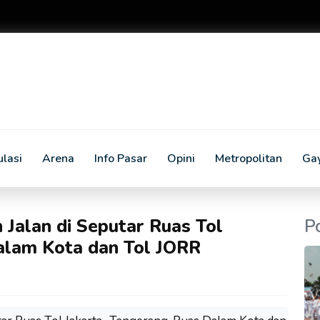
lasi
Arena
Info Pasar
Opini
Metropolitan
Ga
 Jalan di Seputar Ruas Tol
P
alam Kota dan Tol JORR