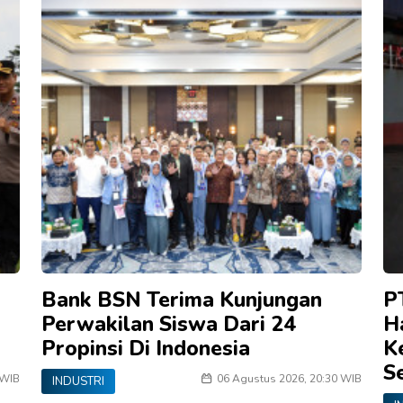
Bank BSN Terima Kunjungan
P
Perwakilan Siswa Dari 24
H
Propinsi Di Indonesia
K
Se
 WIB
06 Agustus 2026, 20:30 WIB
INDUSTRI