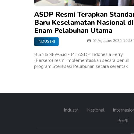
ASDP Resmi Terapkan Standa
Baru Keselamatan Nasional di
Enam Pelabuhan Utama
05 Agustus 2026, 19:53
INDUSTRI
BISNISNEWS.id - PT ASDP Indonesia Ferry
(Persero) resmi implementasikan secara penuh
program Sterilisasi Pelabuhan secara serentak
Industri
Nasional
Internasio
Profil