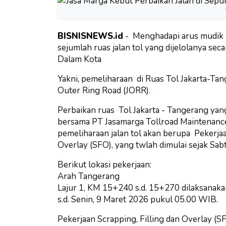
BISNISNEWS.id
- Menghadapi arus mudik 
sejumlah ruas jalan tol yang dijelolanya sec
Dalam Kota
Yakni, pemeliharaan di Ruas Tol Jakarta-Ta
Outer Ring Road (JORR).
Perbaikan ruas Tol Jakarta - Tangerang yan
bersama PT Jasamarga Tollroad Maintenance
pemeliharaan jalan tol akan berupa Pekerjaa
Overlay (SFO), yang twlah dimulai sejak Sab
Berikut lokasi pekerjaan:
Arah Tangerang
Lajur 1, KM 15+240 s.d. 15+270 dilaksanaka
s.d. Senin, 9 Maret 2026 pukul 05.00 WIB.
Pekerjaan Scrapping, Filling dan Overlay (S