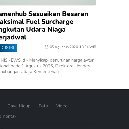
emenhub Sesuaikan Besaran
aksimal Fuel Surcharge
ngkutan Udara Niaga
erjadwal
05 Agustus 2026, 18:04 WIB
NDUSTRI
SNISNEWS.id - Menyikapi penurunan harga avtur
ional pada 1 Agustus 2026, Direktorat Jenderal
rhubungan Udara Kementerian
n
Gaya Hidup
Foto
Video
o Kontak