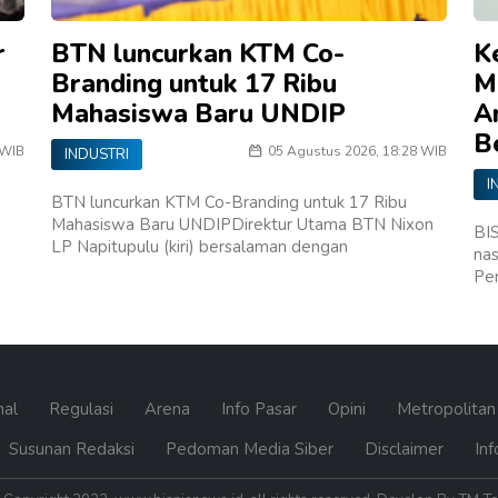
r
BTN luncurkan KTM Co-
K
Branding untuk 17 Ribu
M
Mahasiswa Baru UNDIP
A
B
 WIB
05 Agustus 2026, 18:28 WIB
INDUSTRI
I
BTN luncurkan KTM Co-Branding untuk 17 Ribu
Mahasiswa Baru UNDIPDirektur Utama BTN Nixon
BI
LP Napitupulu (kiri) bersalaman dengan
nas
Pe
nal
Regulasi
Arena
Info Pasar
Opini
Metropolita
Susunan Redaksi
Pedoman Media Siber
Disclaimer
Inf