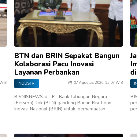
BTN dan BRIN Sepakat Bangun
J
Kolaborasi Pacu Inovasi
I
Layanan Perbankan
d
 WIB
07 Agustus 2026, 15:07 WIB
INDUSTRI
I
BISNISNEWS.id - PT Bank Tabungan Negara
BI
(Persero) Tbk (BTN) gandeng Badan Riset dan
pe
Inovasi Nasional (BRIN) untuk pemanfaatan
pe