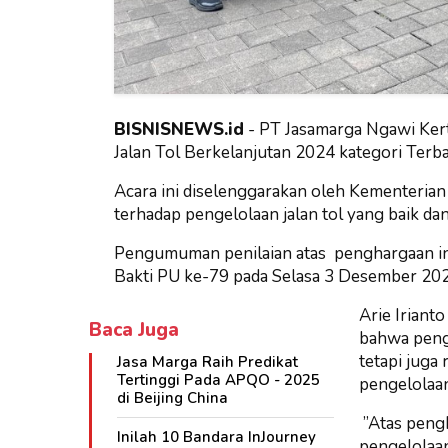
BISNISNEWS.id
-
PT Jasamarga Ngawi Kert
Jalan Tol Berkelanjutan 2024 kategori Terb
Acara ini diselenggarakan oleh Kementerian
terhadap pengelolaan jalan tol yang baik da
Pengumuman penilaian atas penghargaan ini
Bakti PU ke-79 pada Selasa 3 Desember 2024
Arie Irian
Baca Juga
bahwa pengh
tetapi juga
Jasa Marga Raih Predikat
Tertinggi Pada APQO - 2025
pengelolaan
di Beijing China
”Atas peng
Inilah 10 Bandara InJourney
pengelolaan