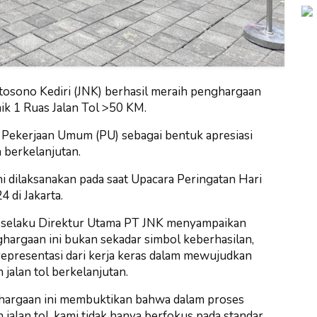
osono Kediri (JNK) berhasil meraih penghargaan
aik 1 Ruas Jalan Tol >50 KM.
 Pekerjaan Umum (PU) sebagai bentuk apresiasi
n berkelanjutan.
 dilaksanakan pada saat Upacara Peringatan Hari
 di Jakarta.
to selaku Direktur Utama PT JNK menyampaikan
argaan ini bukan sekadar simbol keberhasilan,
 representasi dari kerja keras dalam mewujudkan
 jalan tol berkelanjutan.
hargaan ini membuktikan bahwa dalam proses
 jalan tol, kami tidak hanya berfokus pada standar