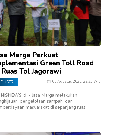
asa Marga Perkuat
mplementasi Green Toll Road
i Ruas Tol Jagorawi
06 Agustus 2026, 22:33 WIB
NDUSTRI
SNISNEWS.id - Jasa Marga melakukan
nghijauan, pengelolaan sampah dan
mberdayaan masyarakat di sepanjang ruas