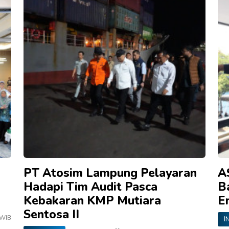
PT Atosim Lampung Pelayaran
A
Hadapi Tim Audit Pasca
B
Kebakaran KMP Mutiara
E
Sentosa II
 WIB
I