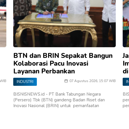
BTN dan BRIN Sepakat Bangun
J
Kolaborasi Pacu Inovasi
I
Layanan Perbankan
d
 WIB
07 Agustus 2026, 15:07 WIB
INDUSTRI
I
BISNISNEWS.id - PT Bank Tabungan Negara
BI
(Persero) Tbk (BTN) gandeng Badan Riset dan
pe
Inovasi Nasional (BRIN) untuk pemanfaatan
pe