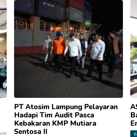
PT Atosim Lampung Pelayaran
A
Hadapi Tim Audit Pasca
B
Kebakaran KMP Mutiara
E
Sentosa II
 WIB
I