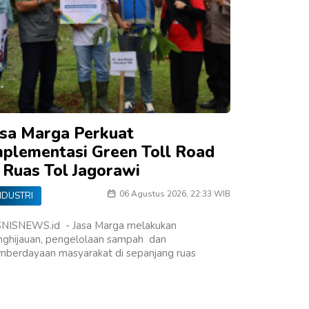
asa Marga Perkuat
mplementasi Green Toll Road
i Ruas Tol Jagorawi
06 Agustus 2026, 22:33 WIB
NDUSTRI
SNISNEWS.id - Jasa Marga melakukan
nghijauan, pengelolaan sampah dan
mberdayaan masyarakat di sepanjang ruas