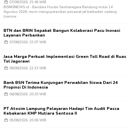
07/08/2026, 15:46 WIB
BISNISNEWS.id - Bandara Husein Sastranegara Bandung mulai 14
Agustus 2026, resmi mengoperasikan pesawat jet berbadan sedang
(narrow
BTN dan BRIN Sepakat Bangun Kolaborasi Pacu Inovasi
Layanan Perbankan
07/08/2026, 15:07 WIB
Jasa Marga Perkuat Implementasi Green Toll Road di Ruas
Tol Jagorawi
06/08/2026, 22:33 WIB
Bank BSN Terima Kunjungan Perwakilan Siswa Dari 24
Propinsi Di Indonesia
06/08/2026, 20:30 WIB
PT Atosim Lampung Pelayaran Hadapi Tim Audit Pasca
Kebakaran KMP Mutiara Sentosa II
05/08/2026, 20:06 WIB