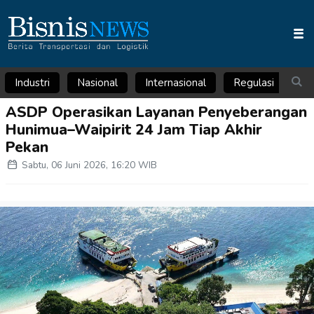
Industri
Nasional
Internasional
Regulasi
Ar
ASDP Operasikan Layanan Penyeberangan
Hunimua–Waipirit 24 Jam Tiap Akhir
Pekan
Sabtu, 06 Juni 2026, 16:20 WIB