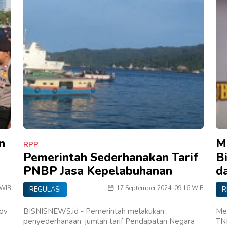
n
M
RPP
Pemerintah Sederhanakan Tarif
B
PNBP Jasa Kepelabuhanan
d
 WIB
17 September 2024, 09:16 WIB
REGULASI
R
ov
BISNISNEWS.id - Pemerintah melakukan
Me
penyederhanaan jumlah tarif Pendapatan Negara
TN