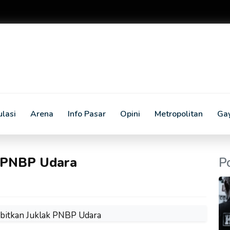
lasi
Arena
Info Pasar
Opini
Metropolitan
Ga
k PNBP Udara
P