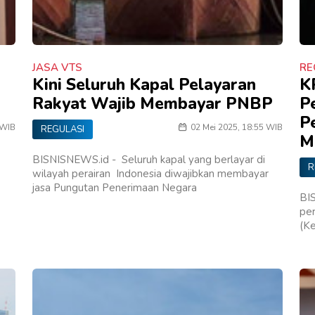
JASA VTS
RE
Kini Seluruh Kapal Pelayaran
K
Rakyat Wajib Membayar PNBP
P
Pe
 WIB
02 Mei 2025, 18:55 WIB
REGULASI
M
BISNISNEWS.id - Seluruh kapal yang berlayar di
R
wilayah perairan Indonesia diwajibkan membayar
jasa Pungutan Penerimaan Negara
BI
per
(K