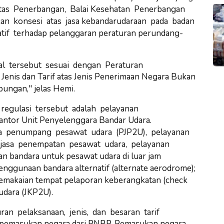
itas Penerbangan, Balai
Kesehatan Penerbangan
an konsesi atas jasa
kebandarudaraan pada badan
tif terhadap
pelanggaran peraturan perundang-
 hal tersebut sesuai dengan Peraturan
enis dan Tarif atas Jenis Penerimaan Negara Bukan
ungan," jelas Hemi.
regulasi tersebut adalah pelayanan
antor Unit Penyelenggara Bandar Udara.
asa penumpang pesawat udara (PJP2U), pelayanan
 jasa penempatan pesawat udara, pelayanan
 bandara untuk pesawat udara di luar jam
enggunaan bandara alternatif (alternate aerodrome);
 pemakaian tempat pelaporan keberangkatan (check
udara (JKP2U).
n pelaksanaan, jenis, dan besaran tarif
n pemasukan negara dari PNBP. Pemasukan negara