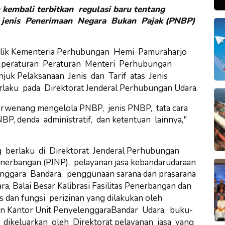
kembali terbitkan regulasi baru tentang
an jenis Penerimaan Negara Bukan Pajak (PNBP)
lik Kementeria
Perhubungan Hemi Pamuraharjo
m peraturan
Peraturan Menteri Perhubungan
k Pelaksanaan Jenis dan Tarif atas Jenis
aku pada Direktorat Jenderal Perhubungan Udara.
 berwenang mengelola PNBP, jenis PNBP, tata cara
P, denda administratif, dan ketentuan lainnya,"
berlaku di Direktorat Jenderal Perhubungan
 Penerbangan (PJNP), pelayanan jasa kebandarudaraan
enggara Bandara, penggunaan
sarana dan prasarana
ra, Balai
Besar Kalibrasi
Fasilitas Penerbangan dan
s dan fungsi perizinan
yang dilakukan oleh
dan Kantor Unit Penyelenggara
Bandar Udara, buku-
dikeluarkan oleh Direktorat
pelayanan jasa yang