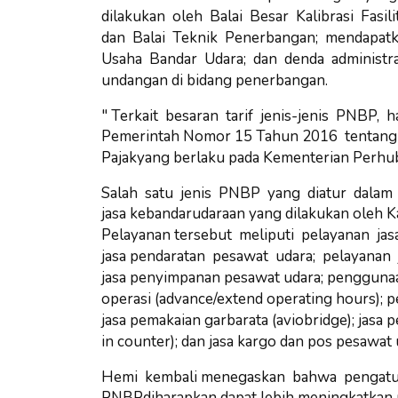
dilakukan oleh Balai Besar Kalibrasi Fasil
dan Balai Teknik Penerbangan; mendapatk
Usaha Bandar Udara; dan denda administra
undangan di bidang penerbangan.
" Terkait besaran tarif jenis-jenis PNBP,
Pemerintah
Nomor 15 Tahun 2016 tentang J
Pajak
yang berlaku pada Kementerian Perhub
Salah satu jenis PNBP yang diatur dalam 
jasa
kebandarudaraan yang dilakukan oleh K
Pelayanan
tersebut meliputi pelayanan j
jasa
pendaratan pesawat udara; pelayanan
jasa
penyimpanan pesawat udara; penggunaan
operasi
(advance/extend operating hours); p
jasa
pemakaian garbarata (aviobridge); jasa
in
counter); dan jasa kargo dan pos pesawat 
Hemi kembali menegaskan bahwa pengatura
PNBP
diharapkan dapat lebih meningkatka