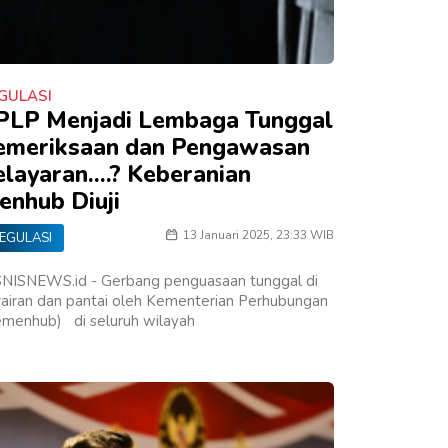
GULASI
PLP Menjadi Lembaga Tunggal
emeriksaan dan Pengawasan
layaran....? Keberanian
enhub Diuji
13 Januari 2025, 23:33 WIB
EGULASI
SNISNEWS.id - Gerbang penguasaan tunggal di
airan dan pantai oleh Kementerian Perhubungan
emenhub) di seluruh wilayah