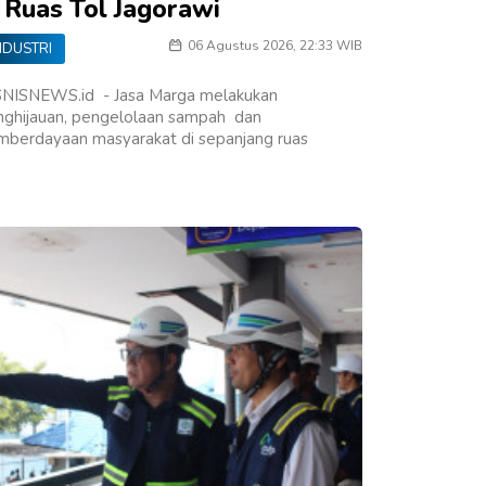
i Ruas Tol Jagorawi
06 Agustus 2026, 22:33 WIB
NDUSTRI
SNISNEWS.id - Jasa Marga melakukan
nghijauan, pengelolaan sampah dan
mberdayaan masyarakat di sepanjang ruas