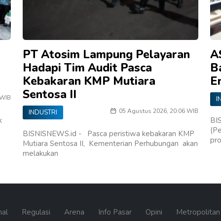
PT Atosim Lampung Pelayaran
A
Hadapi Tim Audit Pasca
B
Kebakaran KMP Mutiara
E
Sentosa II
 WIB
I
05 Agustus 2026, 20:06 WIB
INDUSTRI
k
BI
(Pe
BISNISNEWS.id - Pasca peristiwa kebakaran KMP
pro
Mutiara Sentosa II, Kementerian Perhubungan akan
melakukan
nal
Regulasi
Arena
Info Pasar
Opini
Metropolita