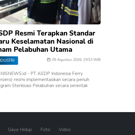
SDP Resmi Terapkan Standar
aru Keselamatan Nasional di
nam Pelabuhan Utama
05 Agustus 2026, 19:53 WIB
NDUSTRI
SNISNEWS.id - PT ASDP Indonesia Ferry
rsero) resmi implementasikan secara penuh
gram Sterilisasi Pelabuhan secara serentak
n
Gaya Hidup
Foto
Video