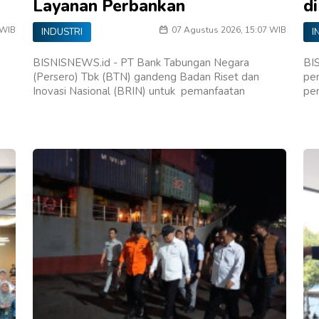
Layanan Perbankan
d
 WIB
07 Agustus 2026, 15:07 WIB
INDUSTRI
I
BISNISNEWS.id - PT Bank Tabungan Negara
BI
(Persero) Tbk (BTN) gandeng Badan Riset dan
pe
Inovasi Nasional (BRIN) untuk pemanfaatan
pe