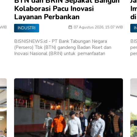
BTN dan BRIN Sepakat Bangun
J
Kolaborasi Pacu Inovasi
I
Layanan Perbankan
d
 WIB
07 Agustus 2026, 15:07 WIB
INDUSTRI
I
BISNISNEWS.id - PT Bank Tabungan Negara
BI
(Persero) Tbk (BTN) gandeng Badan Riset dan
pe
Inovasi Nasional (BRIN) untuk pemanfaatan
pe