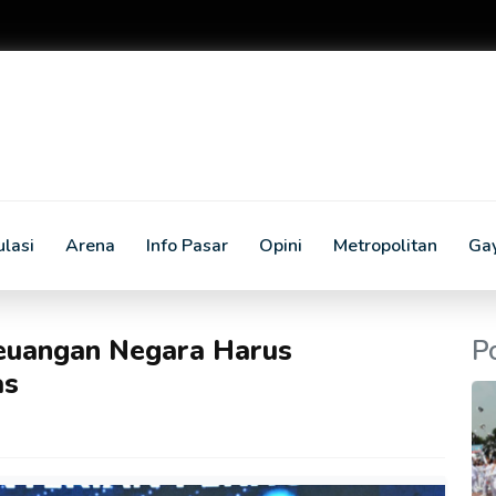
lasi
Arena
Info Pasar
Opini
Metropolitan
Ga
euangan Negara Harus
P
as