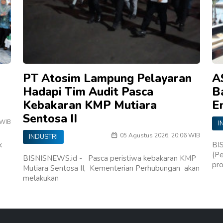
PT Atosim Lampung Pelayaran
A
Hadapi Tim Audit Pasca
B
Kebakaran KMP Mutiara
E
Sentosa II
 WIB
I
05 Agustus 2026, 20:06 WIB
INDUSTRI
k
BI
(Pe
BISNISNEWS.id - Pasca peristiwa kebakaran KMP
pro
Mutiara Sentosa II, Kementerian Perhubungan akan
melakukan