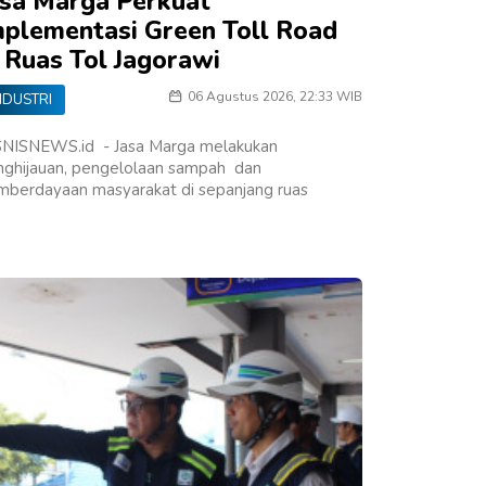
asa Marga Perkuat
mplementasi Green Toll Road
i Ruas Tol Jagorawi
06 Agustus 2026, 22:33 WIB
NDUSTRI
SNISNEWS.id - Jasa Marga melakukan
nghijauan, pengelolaan sampah dan
mberdayaan masyarakat di sepanjang ruas