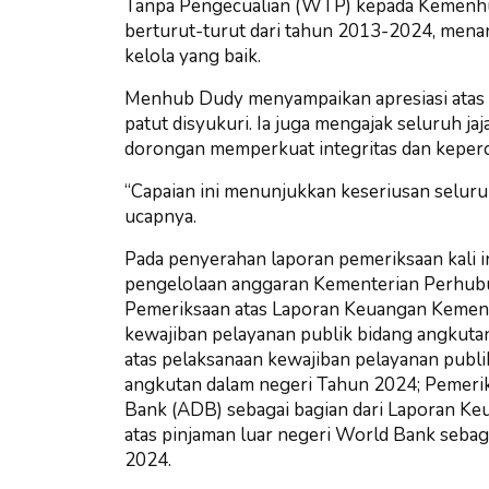
Tanpa Pengecualian (WTP) kepada Kemenhub. 
berturut-turut dari tahun 2013-2024, men
kelola yang baik.
Menhub Dudy menyampaikan apresiasi atas o
patut disyukuri. Ia juga mengajak seluruh 
dorongan memperkuat integritas dan keperc
“Capaian ini menunjukkan keseriusan seluruh
ucapnya.
Pada penyerahan laporan pemeriksaan kali i
pengelolaan anggaran Kementerian Perhubu
Pemeriksaan atas Laporan Keuangan Kemen
kewajiban pelayanan publik bidang angkuta
atas pelaksanaan kewajiban pelayanan publ
angkutan dalam negeri Tahun 2024; Pemerik
Bank (ADB) sebagai bagian dari Laporan K
atas pinjaman luar negeri World Bank seb
2024.