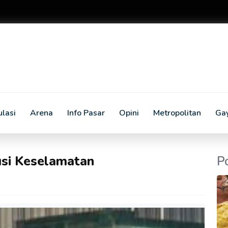
lasi
Arena
Info Pasar
Opini
Metropolitan
Ga
usi Keselamatan
P