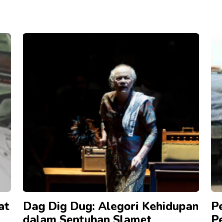
at
Dag Dig Dug: Alegori Kehidupan
P
dalam Sentuhan Slamet
P