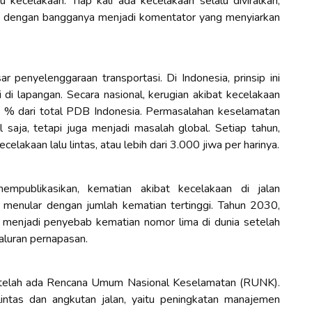
 kecelakaan. Tiap kali ada kecelakaan selalu diviralkan,
n dengan bangganya menjadi komentator yang menyiarkan
 penyelenggaraan transportasi. Di Indonesia, prinsip ini
i di lapangan. Secara nasional, kerugian akibat kecelakaan
3,1 % dari total PDB Indonesia. Permasalahan keselamatan
l saja, tetapi juga menjadi masalah global. Setiap tahun,
celakaan lalu lintas, atau lebih dari 3.000 jiwa per harinya.
publikasikan, kematian akibat kecelakaan di jalan
k menular dengan jumlah kematian tertinggi. Tahun 2030,
kan menjadi penyebab kematian nomor lima di dunia setelah
saluran pernapasan.
a telah ada Rencana Umum Nasional Keselamatan (RUNK).
lintas dan angkutan jalan, yaitu peningkatan manajemen