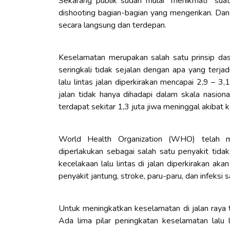
Sekarang publik sudah mulai "menikmati" suatu
di
shooting
bagian-bagian yang mengerikan. Da
secara langsung dan terdepan.
Keselamatan merupakan salah satu prinsip dasar
seringkali tidak sejalan dengan apa yang terjad
lalu lintas jalan diperkirakan mencapai 2,9 – 
jalan tidak hanya dihadapi dalam skala nasiona
terdapat sekitar 1,3 juta jiwa meninggal akibat ke
World Health Organization
(WHO) telah mem
diperlakukan sebagai salah satu penyakit tida
kecelakaan lalu lintas di jalan diperkirakan a
penyakit jantung,
stroke
, paru-paru, dan infeksi 
Untuk meningkatkan keselamatan di jalan ray
Ada lima pilar peningkatan keselamatan lalu 