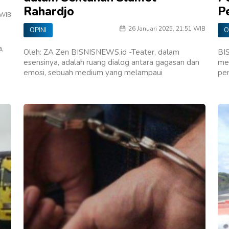
Rahardjo
P
 WIB
26 Januari 2025, 21:51 WIB
OPINI
O
a,
Oleh: ZA Zen BISNISNEWS.id -Teater, dalam
BI
esensinya, adalah ruang dialog antara gagasan dan
men
emosi, sebuah medium yang melampaui
pe