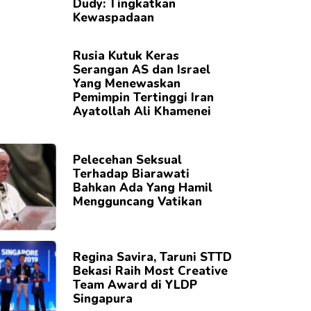
Dudy: Tingkatkan
Kewaspadaan
Rusia Kutuk Keras
Serangan AS dan Israel
Yang Menewaskan
Pemimpin Tertinggi Iran
Ayatollah Ali Khamenei
Pelecehan Seksual
Terhadap Biarawati
Bahkan Ada Yang Hamil
Mengguncang Vatikan
Regina Savira, Taruni STTD
Bekasi Raih Most Creative
Team Award di YLDP
Singapura