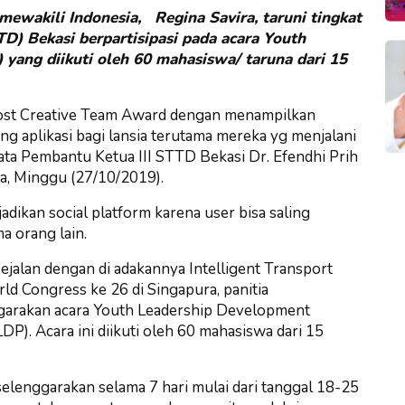
 mewakili Indonesia, Regina Savira, taruni tingkat
D) Bekasi berpartisipasi pada acara Youth
ang diikuti oleh 60 mahasiswa/ taruna dari 15
Most Creative Team Award dengan menampilkan
ng aplikasi bagi lansia terutama mereka yg menjalani
ata Pembantu Ketua III STTD Bekasi Dr. Efendhi Prih
ta, Minggu (27/10/2019).
adikan social platform karena user bisa saling
a orang lain.
sejalan dengan di adakannya Intelligent Transport
d Congress ke 26 di Singapura, panitia
arakan acara Youth Leadership Development
P). Acara ini diikuti oleh 60 mahasiswa dari 15
lenggarakan selama 7 hari mulai dari tanggal 18-25