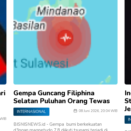
ri
Gempa Guncang Filiphina
I
Selatan Puluhan Orang Tewas
S
J
08 Juni 2026, 20:04 WIB
INTERNASIONAL
 WIB
I
BISNISNEWS.id - Gempa bumi berkekuatan
d3ngan magnetudo 7,8 diikuti tsunami terjadi di