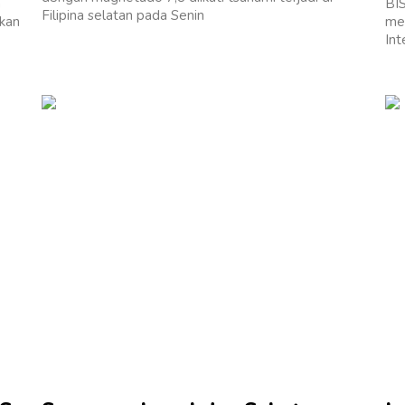
n
BI
Filipina selatan pada Senin
kan
me
Int