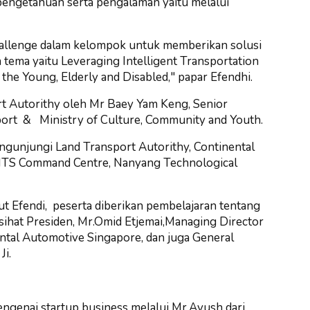
engetahuan serta pengalaman yaitu melalui
hallenge dalam kelompok untuk memberikan solusi
 tema yaitu Leveraging Intelligent Transportation
 the Young, Elderly and Disabled," papar Efendhi.
rt Autorithy oleh Mr Baey Yam Keng, Senior
port & Ministry of Culture, Community and Youth.
engunjungi Land Transport Autorithy, Continental
,ITS Command Centre, Nanyang Technological
t Efendi, peserta diberikan pembelajaran tentang
asihat Presiden, Mr.Omid Etjemai,Managing Director
ntal Automotive Singapore, dan juga General
Ji.
engenai startup business melalui Mr.Ayush dari