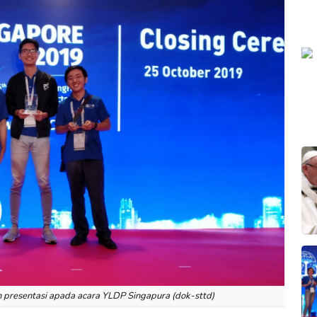
n presentasi apada acara YLDP Singapura (dok-sttd)