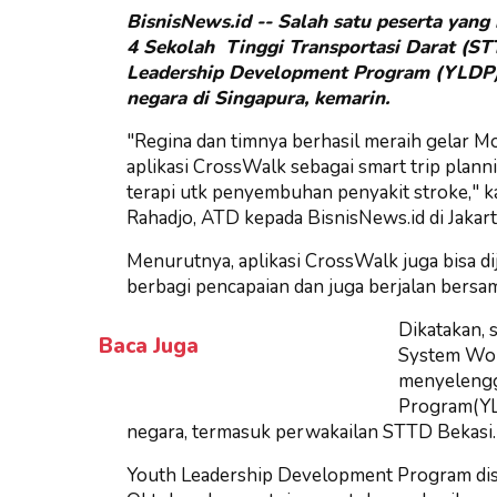
BisnisNews.id -- Salah satu peserta yang
4 Sekolah Tinggi Transportasi Darat (STT
Leadership Development Program (YLDP) y
negara di Singapura, kemarin.
"Regina dan timnya berhasil meraih gelar 
aplikasi CrossWalk sebagai smart trip planni
terapi utk penyembuhan penyakit stroke," k
Rahadjo, ATD kepada BisnisNews.id di Jakar
Menurutnya, aplikasi CrossWalk juga bisa dij
berbagi pencapaian dan juga berjalan bersam
Dikatakan, 
Baca Juga
System Worl
menyelengg
Program(YLD
negara, termasuk perwakailan STTD Bekasi.
Youth Leadership Development Program dise