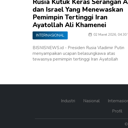
Rusia Kutuk Keras Serangan 
dan Israel Yang Menewaskan
Pemimpin Tertinggi Iran
Ayatollah Ali Khamenei
02 Maret 2026, 04:30
INTERNASIONAL
BISNISNEWS.id - Presiden Rusia Vladimir Putin
menyampaikan ucapan belasungkawa atas
tewasnya pemimpin tertinggi Iran Ayatollah
Industri
Nasional
Internasio
Profil
© 