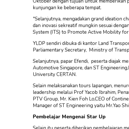
Oktober dengan tujuan untuk memberikan p
kunjungan ke beberapa tempat.
"Selanjutnya, mengadakan grand ideation c
dan inovasi sekreatif mungkin sesuai dengan
System (ITS) to Promote Active Mobility for
YLDP sendiri dibuka di kantor Land Transpo
Parliamentary Secretary, Ministry of Trans
Selanjutnya, papar Efendi, peserta diajak m
Automotive Singapore, dan ST Engineering
University CERTAN.
Selain melaksanakan tours lapangan, menuru
leadership melalui Prof Yacob Ibrahim, Pen
PTV Group, Mr. Kien Foh Lo,CEO of Contine
Manager of ST Engineering yaitu Mr.Yao Shi 
Pembelajar Mengenai Star Up
Selain itu peserta diberikan pembelajaran m