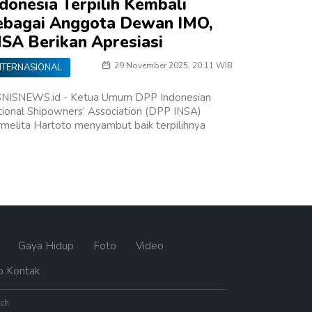
ndonesia Terpilih Kembali
ebagai Anggota Dewan IMO,
NSA Berikan Apresiasi
29 November 2025, 20:11 WIB
NTERNASIONAL
SNISNEWS.id - Ketua Umum DPP Indonesian
ional Shipowners’ Association (DPP INSA)
melita Hartoto menyambut baik terpilihnya
n
Gaya Hidup
Foto
Video
o Kontak
ech