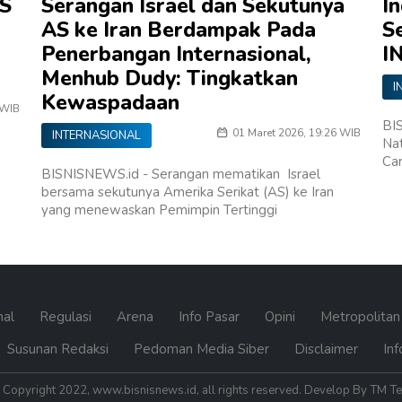
AS
Serangan Israel dan Sekutunya
I
AS ke Iran Berdampak Pada
S
Penerbangan Internasional,
I
Menhub Dudy: Tingkatkan
I
Kewaspadaan
 WIB
BI
01 Maret 2026, 19:26 WIB
INTERNASIONAL
Nat
Car
BISNISNEWS.id - Serangan mematikan Israel
bersama sekutunya Amerika Serikat (AS) ke Iran
yang menewaskan Pemimpin Tertinggi
nal
Regulasi
Arena
Info Pasar
Opini
Metropolita
Susunan Redaksi
Pedoman Media Siber
Disclaimer
Inf
Copyright 2022, www.bisnisnews.id, all rights reserved. Develop By TM T