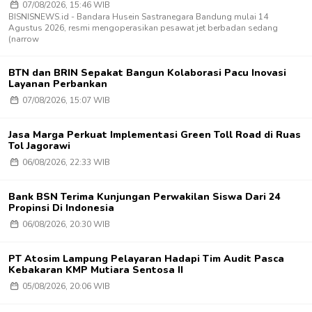
07/08/2026, 15:46 WIB
BISNISNEWS.id - Bandara Husein Sastranegara Bandung mulai 14
Agustus 2026, resmi mengoperasikan pesawat jet berbadan sedang
(narrow
BTN dan BRIN Sepakat Bangun Kolaborasi Pacu Inovasi
Layanan Perbankan
07/08/2026, 15:07 WIB
Jasa Marga Perkuat Implementasi Green Toll Road di Ruas
Tol Jagorawi
06/08/2026, 22:33 WIB
Bank BSN Terima Kunjungan Perwakilan Siswa Dari 24
Propinsi Di Indonesia
06/08/2026, 20:30 WIB
PT Atosim Lampung Pelayaran Hadapi Tim Audit Pasca
Kebakaran KMP Mutiara Sentosa II
05/08/2026, 20:06 WIB