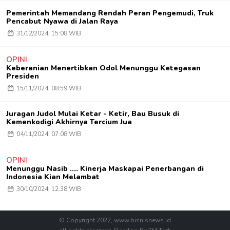
Pemerintah Memandang Rendah Peran Pengemudi, Truk
Pencabut Nyawa di Jalan Raya
31/12/2024, 15:08 WIB
OPINI
Keberanian Menertibkan Odol Menunggu Ketegasan
Presiden
15/11/2024, 08:59 WIB
Juragan Judol Mulai Ketar - Ketir, Bau Busuk di
Kemenkodigi Akhirnya Tercium Jua
04/11/2024, 07:08 WIB
OPINI
Menunggu Nasib .... Kinerja Maskapai Penerbangan di
Indonesia Kian Melambat
30/10/2024, 12:38 WIB
© Copyright 2022, www.bisnisnews.id