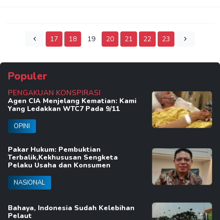
17
18
19
20
21
22
23
Populer
PENGAKUAN KONSPIRASI
Agen CIA Menjelang Kematian: Kami
Yang Ledakkan WTC7 Pada 9/11
OPINI
Pakar Hukum: Pembuktian
Terbalik,Kekhususan Sengketa
Pelaku Usaha dan Konsumen
NASIONAL
Bahaya, Indonesia Sudah Kelebihan
Pelaut