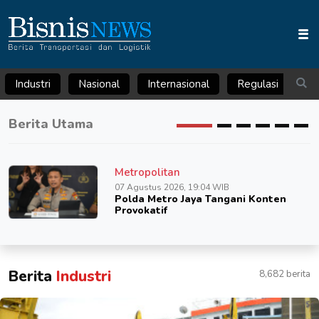
Industri
Nasional
Internasional
Regulasi
Ar
Berita Utama
Metropolitan
07 Agustus 2026, 19:04 WIB
Polda Metro Jaya Tangani Konten
Provokatif
Berita
Industri
8,682 berita