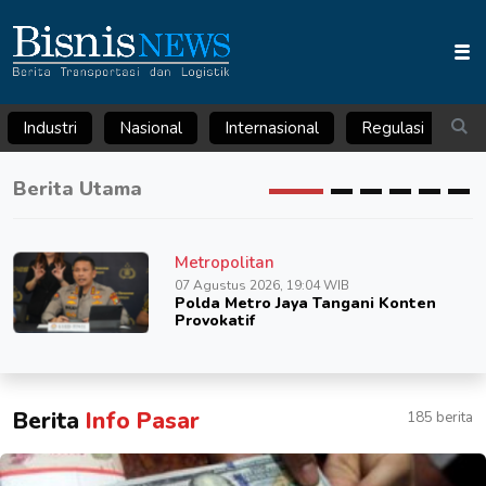
Industri
Nasional
Internasional
Regulasi
Ar
Berita Utama
Metropolitan
07 Agustus 2026, 19:04 WIB
Polda Metro Jaya Tangani Konten
Provokatif
Berita
Info Pasar
185 berita