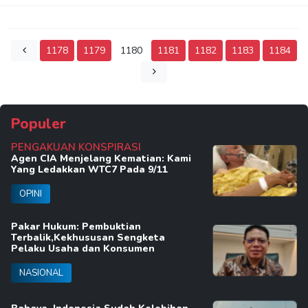
1178
1179
1180
1181
1182
1183
1184
Populer
PENGAKUAN KONSPIRASI
Agen CIA Menjelang Kematian: Kami
Yang Ledakkan WTC7 Pada 9/11
OPINI
Pakar Hukum: Pembuktian
Terbalik,Kekhususan Sengketa
Pelaku Usaha dan Konsumen
NASIONAL