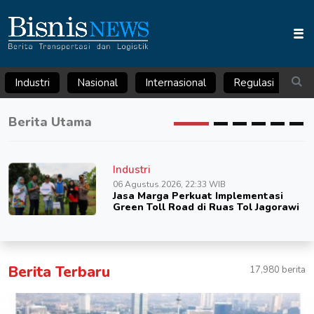
Industri
Nasional
Internasional
Regulasi
Ar
Berita Utama
Industri
06 Agustus 2026, 22:33 WIB
Jasa Marga Perkuat Implementasi
Green Toll Road di Ruas Tol Jagorawi
Berita Terbaru
17,980 berita