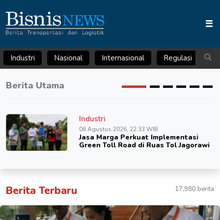
Industri
Nasional
Internasional
Regulasi
Ar
Berita Utama
Industri
06 Agustus 2026, 22:33 WIB
Jasa Marga Perkuat Implementasi
Green Toll Road di Ruas Tol Jagorawi
Berita Terbaru
17,980 berita