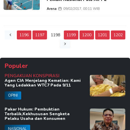
Arena
09/02/2017, 00:11 WIB
1196
1197
1198
1199
1200
1201
1202
Populer
PENGAKUAN KONSPIRASI
Agen CIA Menjelang Kematian: Kami
Yang Ledakkan WTC7 Pada 9/11
OPINI
Pakar Hukum: Pembuktian
Terbalik,Kekhususan Sengketa
Pelaku Usaha dan Konsumen
NASIONAL