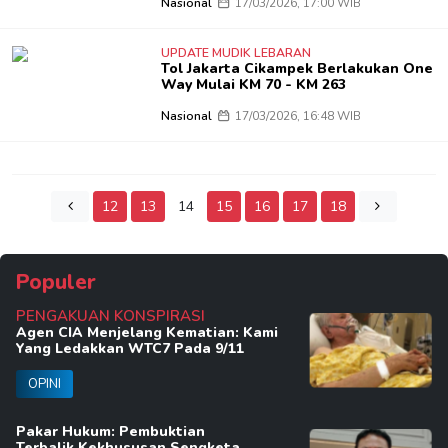
Nasional
17/03/2026, 17:00 WIB
UPDATE MUDIK LEBARAN
Tol Jakarta Cikampek Berlakukan One
Way Mulai KM 70 - KM 263
Nasional
17/03/2026, 16:48 WIB
12
13
14
15
16
17
18
Populer
PENGAKUAN KONSPIRASI
Agen CIA Menjelang Kematian: Kami
Yang Ledakkan WTC7 Pada 9/11
OPINI
Pakar Hukum: Pembuktian
Terbalik,Kekhususan Sengketa