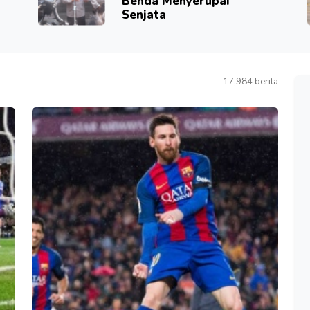
Benda Menyerupai
Senjata
17,984 berita