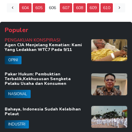
604
605
606
607
608
609
610
Populer
PENGAKUAN KONSPIRASI
Agen CIA Menjelang Kematian: Kami
Yang Ledakkan WTC7 Pada 9/11
OPINI
Pakar Hukum: Pembuktian
Terbalik,Kekhususan Sengketa
Pelaku Usaha dan Konsumen
NASIONAL
Bahaya, Indonesia Sudah Kelebihan
Pelaut
INDUSTRI