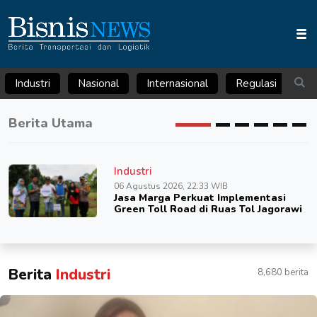
Industri
Nasional
Internasional
Regulasi
Ar
Berita Utama
Industri
06 Agustus 2026, 22:33 WIB
Jasa Marga Perkuat Implementasi
Green Toll Road di Ruas Tol Jagorawi
Berita
Industri
8,680 berita
Tol Laut Akan Memperkuat Konektivitas"
" />