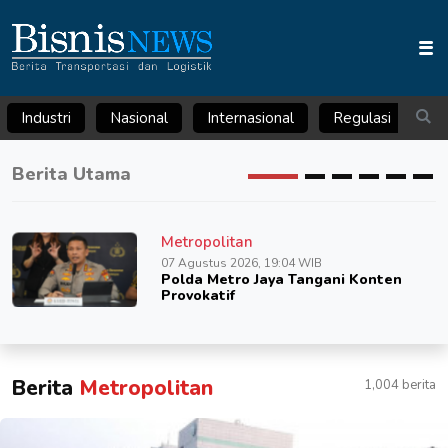
Industri
Nasional
Internasional
Regulasi
Ar
Berita Utama
Metropolitan
07 Agustus 2026, 19:04 WIB
Polda Metro Jaya Tangani Konten
Provokatif
Berita
Metropolitan
1,004 berita