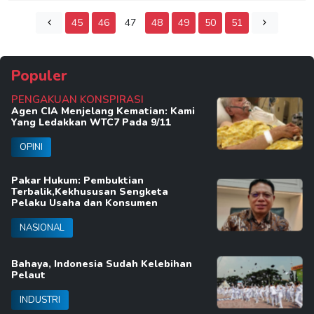
45
46
47
48
49
50
51
Populer
PENGAKUAN KONSPIRASI
Agen CIA Menjelang Kematian: Kami
Yang Ledakkan WTC7 Pada 9/11
OPINI
Pakar Hukum: Pembuktian
Terbalik,Kekhususan Sengketa
Pelaku Usaha dan Konsumen
NASIONAL
Bahaya, Indonesia Sudah Kelebihan
Pelaut
INDUSTRI