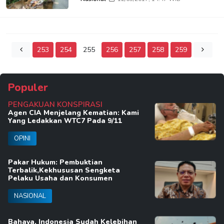
253
254
255
256
257
258
259
Populer
PENGAKUAN KONSPIRASI
Agen CIA Menjelang Kematian: Kami
Yang Ledakkan WTC7 Pada 9/11
OPINI
Pakar Hukum: Pembuktian
Terbalik,Kekhususan Sengketa
Pelaku Usaha dan Konsumen
NASIONAL
Bahaya, Indonesia Sudah Kelebihan