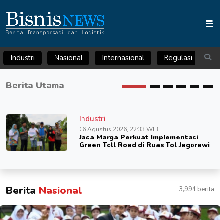
Industri
Nasional
Internasional
Regulasi
Ar
Berita Utama
Industri
06 Agustus 2026, 22:33 WIB
Jasa Marga Perkuat Implementasi
Green Toll Road di Ruas Tol Jagorawi
Berita
Nasional
3,994 berita